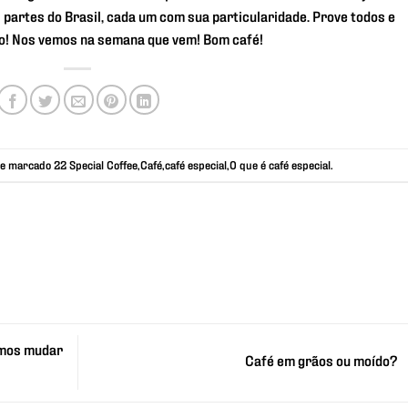
partes do Brasil, cada um com sua particularidade. Prove todos e
ido! Nos vemos na semana que vem! Bom café!
e marcado
22 Special Coffee
,
Café
,
café especial
,
O que é café especial
.
emos mudar
Café em grãos ou moído?