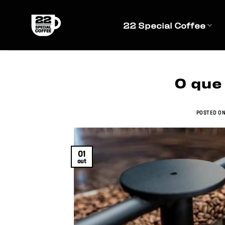
Skip
to
22 Special Coffee
content
O que
POSTED O
01
out