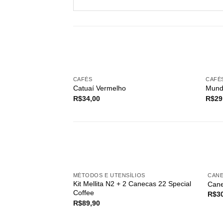
VOCÊ TAMBÉM PODE GOST
CAFÉS
CAFÉ
Catuaí Vermelho
Mund
R$
34,00
R$
29
PRODUTOS RELACIONADOS
FORA DE ESTOQUE
MÉTODOS E UTENSÍLIOS
CAN
Kit Mellita N2 + 2 Canecas 22 Special
Cane
Coffee
R$
3
R$
89,90