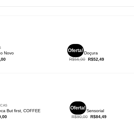
AR DE…
FORA DE ESTOQUE
FORA DE ESTOQUE
S
CAFÉS
Oferta!
o Novo
Combo Doçura
,00
R$
56,00
R$
52,49
FORA DE ESTOQUE
ECAS
CAFÉS
Oferta!
ca But first, COFFEE
Combo Sensorial
0,00
R$
90,00
R$
84,49