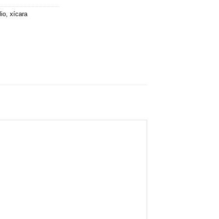
lio
,
xícara