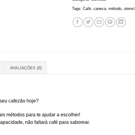
Tags:
Café
,
caneca
,
método
,
utensí
AVALIAÇÕES (0)
 seu cafezão hoje?
s métodos para te ajudar a escolher!
pacidade, não faltará café para saborear.