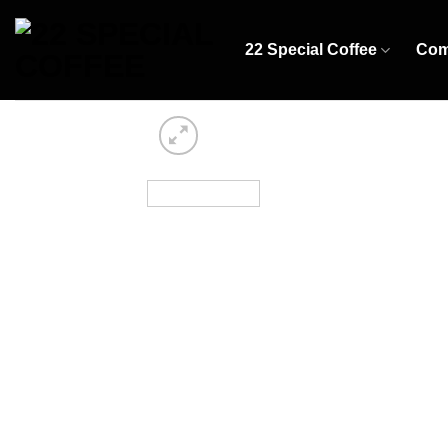
Skip
to
22 Special Coffee
Com
content