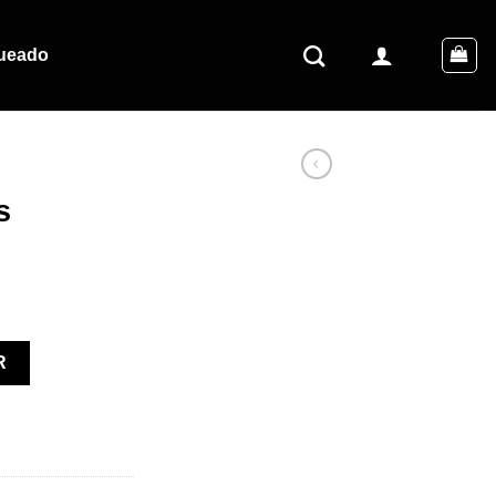
queado
s
R