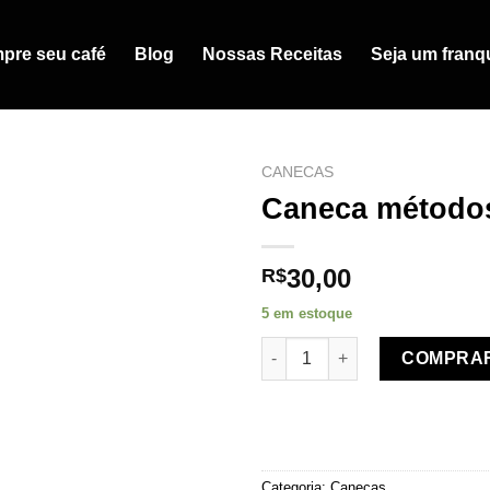
pre seu café
Blog
Nossas Receitas
Seja um fran
CANECAS
Caneca método
30,00
R$
5 em estoque
Caneca métodos quantidade
COMPRA
Categoria:
Canecas