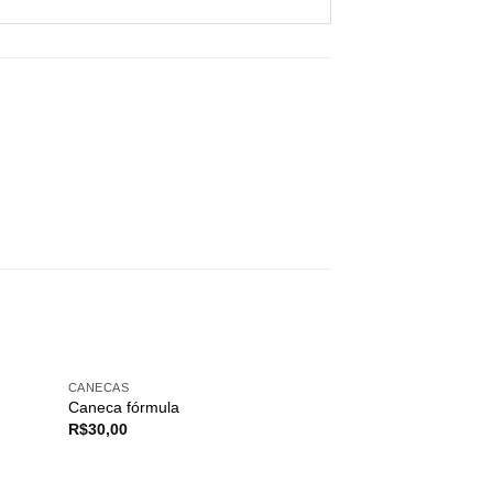
CANECAS
Caneca fórmula
R$
30,00
FORA D